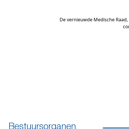
De vernieuwde Medische Raad, s
co
Bestuursorganen