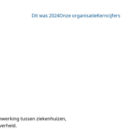
Dit was 2024
Onze organisatie
Kerncijfers
nwerking tussen ziekenhuizen,
verheid.