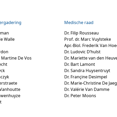
ergadering
Medische raad
erman
Dr. Filip Rousseau
e Walle
Prof. dr. Marc Vuylsteke
Apr.-Biol. Frederik Van Ho
rdon
Dr. Ludovic D’hulst
. Martine De Vos
Dr. Mariette van den Heuve
echt
Dr. Bart Lamont
yck
Dr. Sandra Huysentruyt
nczyk
Dr. Françine Desimpel
erstraete
Dr. Marie-Christine De Jae
 Vanhoutte
Dr. Valérie Van Damme
uwenhuyze
Dr. Peter Moons
t