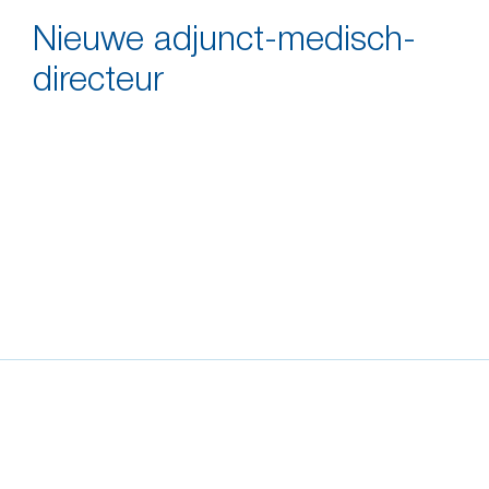
Andriesziekenhuis. 
vrienden nu een nie
Nieuwe adjunct-medisch-
directeur