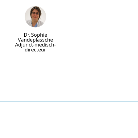
We wensen hem nog vele gelukkige en gezonde jaren toe met
uwe periode voor hem aangebroken is.
Dr. Sophie
Vandeplassche
Adjunct-medisch-
directeur