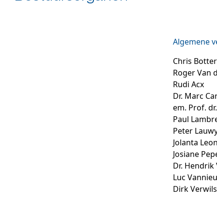
Algemene v
Chris Bott
Roger Van d
Rudi Acx
Dr. Marc Ca
em. Prof. dr
Paul Lambr
Peter Lauw
Jolanta Leo
Josiane Pep
Dr. Hendrik
Luc Vannie
Dirk Verwils