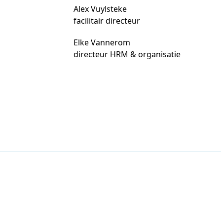
Alex Vuylsteke
facilitair directeur
Elke Vannerom
directeur HRM & organisatie
n ons ziekenhuis,
rtte hij zijn
e sinds 2001 en hij
 dr. Tack dan ook
io als voor het Sint-