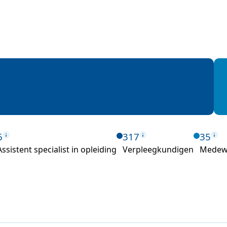
6
317
35
Assistent specialist in opleiding
Verpleegkundigen
Medewe